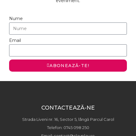
eveniment.
Nume
Email
ABONEAZĂ-TE!
CONTACTEAZĂ-NE
Strada Liveni nr. 16, Sector 5, lângă Parcul Carol
Telefon: 0745 098 250
Email: contact@clayplay.ro