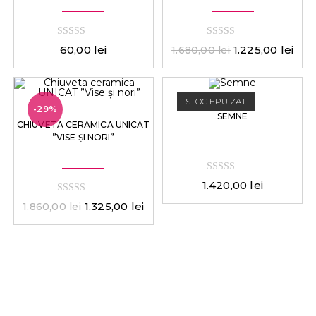
0
0
60,00
lei
1.225,00
lei
1.680,00
lei
d
d
i
i
n
n
STOC EPUIZAT
-29%
SEMNE
CHIUVETA CERAMICA UNICAT
”VISE ȘI NORI”
0
1.420,00
lei
d
i
0
1.325,00
lei
1.860,00
lei
n
d
i
n