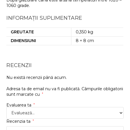
După glazurare cana este arsă la temperaturi între 1020 –
1060 grade.
INFORMAȚII SUPLIMENTARE
GREUTATE
0,350 kg
DIMENSIUNI
8 × 8 cm
RECENZII
Nu există recenzii până acum.
Adresa ta de email nu va fi publicată.
Câmpurile obligatorii
sunt marcate cu
*
Evaluarea ta
*
Recenzia ta
*