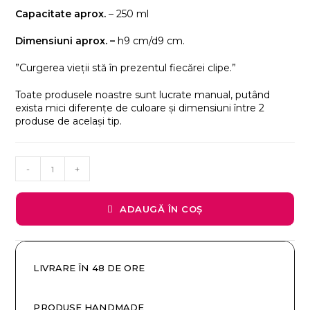
Capacitate aprox.
– 250 ml
Dimensiuni aprox. –
h9 cm/d9 cm.
”Curgerea vieții stă în prezentul fiecărei clipe.”
Toate produsele noastre sunt lucrate manual, putând
exista mici diferențe de culoare și dimensiuni între 2
produse de același tip.
-
+
ADAUGĂ ÎN COȘ
LIVRARE ÎN 48 DE ORE
PRODUSE HANDMADE