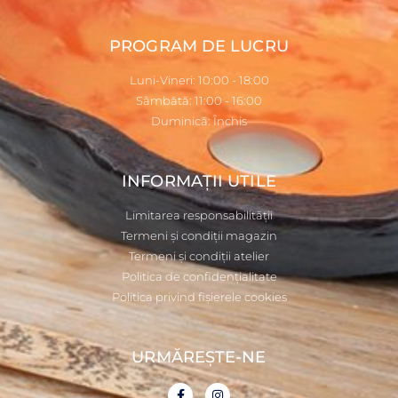
PROGRAM DE LUCRU
Luni-Vineri: 10:00 - 18:00
Sâmbătă: 11:00 - 16:00
Duminică: Închis
INFORMAȚII UTILE
Limitarea responsabilității
Termeni și condiții magazin
Termeni și condiții atelier
Politica de confidențialitate
Politica privind fișierele cookies
URMĂREȘTE-NE