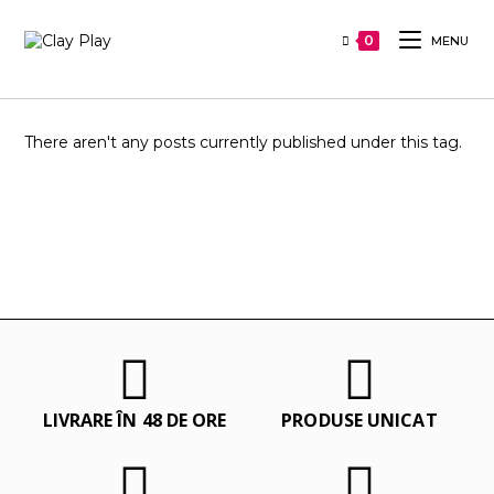
0
MENU
There aren't any posts currently published under this tag.
LIVRARE ÎN 48 DE ORE
PRODUSE UNICAT