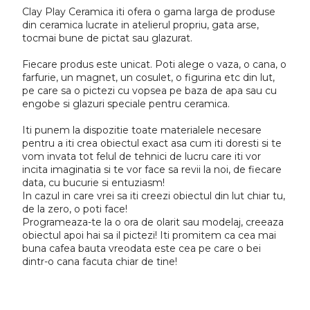
Clay Play Ceramica iti ofera o gama larga de produse
din ceramica lucrate in atelierul propriu, gata arse,
tocmai bune de pictat sau glazurat.
Fiecare produs este unicat. Poti alege o vaza, o cana, o
farfurie, un magnet, un cosulet, o figurina etc din lut,
pe care sa o pictezi cu vopsea pe baza de apa sau cu
engobe si glazuri speciale pentru ceramica.
Iti punem la dispozitie toate materialele necesare
pentru a iti crea obiectul exact asa cum iti doresti si te
vom invata tot felul de tehnici de lucru care iti vor
incita imaginatia si te vor face sa revii la noi, de fiecare
data, cu bucurie si entuziasm!
In cazul in care vrei sa iti creezi obiectul din lut chiar tu,
de la zero, o poti face!
Programeaza-te la o ora de olarit sau modelaj, creeaza
obiectul apoi hai sa il pictezi! Iti promitem ca cea mai
buna cafea bauta vreodata este cea pe care o bei
dintr-o cana facuta chiar de tine!