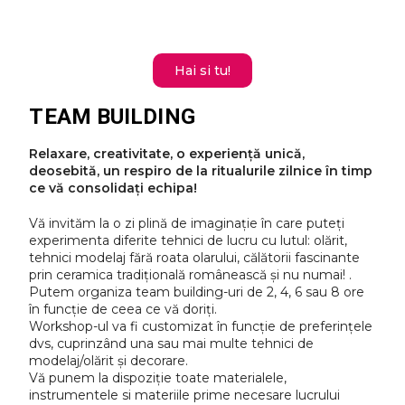
Hai si tu!
TEAM BUILDING
Relaxare, creativitate, o experiență unică,
deosebită, un respiro de la ritualurile zilnice în timp
ce vă consolidați echipa!
Vă invităm la o zi plină de imaginație în care puteți
experimenta diferite tehnici de lucru cu lutul: olărit,
tehnici modelaj fără roata olarului, călătorii fascinante
prin ceramica tradițională românească și nu numai! .
Putem organiza team building-uri de 2, 4, 6 sau 8 ore
în funcție de ceea ce vă doriți.
Workshop-ul va fi customizat în funcție de preferințele
dvs, cuprinzând una sau mai multe tehnici de
modelaj/olărit și decorare.
Vă punem la dispoziție toate materialele,
instrumentele si materiile prime necesare lucrului