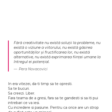
Ateliere Pentru
Copii si Adulti
Fără creativitate nu există soluţii la probleme, nu
există o viziune a viitorului, nu există găsirea
Hai si tu sa te joci cu lut!
oportunităţilor şi fructificarea lor, nu există
alternative, nu există exprimarea fiinţei umane la
întregul ei potenţial.
Programează-te la un
atelier!
Pera Novacovici
In era vitezei, da-ti timp sa te opresti.
Sa te bucuri.
Sa creezi. Liber.
Fara teama de a gresi, fara sa te gandesti si sa iti pui
intrebari ce va iesi.
Cu incredere si pasiune. Pentru ca orice are un strop