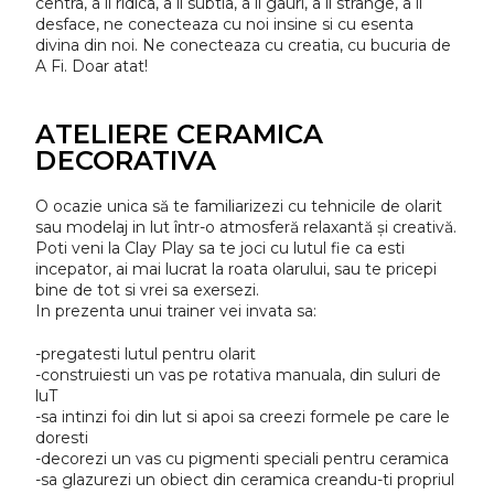
centra, a il ridica, a il subtia, a il gauri, a il strange, a il
desface, ne conecteaza cu noi insine si cu esenta
divina din noi. Ne conecteaza cu creatia, cu bucuria de
A Fi. Doar atat!
ATELIERE CERAMICA
DECORATIVA
O ocazie unica să te familiarizezi cu tehnicile de olarit
sau modelaj in lut într-o atmosferă relaxantă și creativă.
Poti veni la Clay Play sa te joci cu lutul fie ca esti
incepator, ai mai lucrat la roata olarului, sau te pricepi
bine de tot si vrei sa exersezi.
In prezenta unui trainer vei invata sa:
-pregatesti lutul pentru olarit
-construiesti un vas pe rotativa manuala, din suluri de
luT
-sa intinzi foi din lut si apoi sa creezi formele pe care le
doresti
-decorezi un vas cu pigmenti speciali pentru ceramica
-sa glazurezi un obiect din ceramica creandu-ti propriul