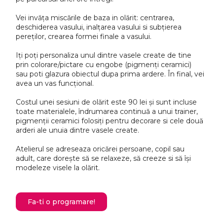
Vei invăța miscările de baza in olărit: centrarea,
deschiderea vasului, inalțarea vasului si subțierea
pereților, crearea formei finale a vasului.
Iți poți personaliza unul dintre vasele create de tine
prin colorare/pictare cu engobe (pigmenți ceramici)
sau poti glazura obiectul dupa prima ardere. În final, vei
avea un vas funcțional.
Costul unei sesiuni de olărit este 90 lei și sunt incluse
toate materialele, îndrumarea continuă a unui trainer,
pigmenții ceramici folosiți pentru decorare si cele două
arderi ale unuia dintre vasele create.
Atelierul se adreseaza oricărei persoane, copil sau
adult, care dorește să se relaxeze, să creeze si să își
modeleze visele la olărit.
Fa-ti o programare!